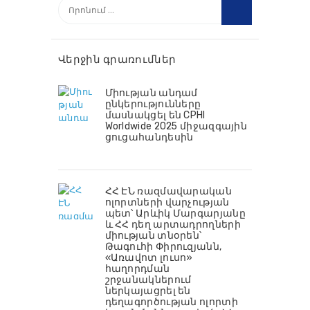
Որոնել՝
Վերջին գրառումներ
Միության անդամ
ընկերությունները
մասնակցել են CPHI
Worldwide 2025 միջազգային
ցուցահանդեսին
ՀՀ ԷՆ ռազմավարական
ոլորտների վարչության
պետ՝ Արևիկ Մարգարյանը
և ՀՀ դեղ արտադրողների
միության տնօրեն՝
Թագուհի Փիրուզյանն,
«Առավոտ լուսո»
հաղորդման
շրջանակներում
ներկայացրել են
դեղագործության ոլորտի