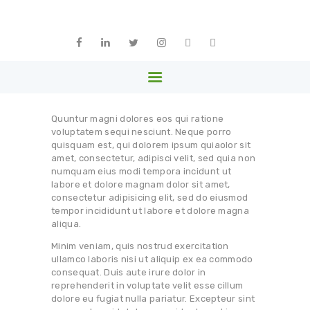
ԳԼԽԱՎՈՐ
ՄԵՐ ՄԱՍԻՆ
ARPHARMA
ԱՆԴԱՄՆԵՐ
Armenia
ԳՈՐԾԸՆԿԵՐՆԵՐ
ՆՈՐՈՒԹՅՈՒՆՆԵՐ
Quuntur magni dolores eos qui ratione
ԳՐԱԴԱՐԱՆ
voluptatem sequi nesciunt. Neque porro
quisquam est, qui dolorem ipsum quiaolor sit
ՊԱՏԿԵՐԱՍՐԱՀ
amet, consectetur, adipisci velit, sed quia non
numquam eius modi tempora incidunt ut
ԿԱՊ
labore et dolore magnam dolor sit amet,
consectetur adipisicing elit, sed do eiusmod
ՀԱՅԵՐԵՆ
tempor incididunt ut labore et dolore magna
aliqua.
Minim veniam, quis nostrud exercitation
ullamco laboris nisi ut aliquip ex ea commodo
consequat. Duis aute irure dolor in
reprehenderit in voluptate velit esse cillum
dolore eu fugiat nulla pariatur. Excepteur sint