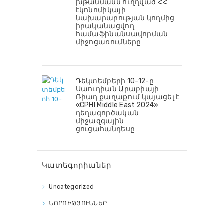
խթանմանն ուղղված ՀՀ
էկոնոմիկայի
նախարարության կողմից
իրականացվող
համաֆինանսավորման
միջոցառումները
Դեկտեմբերի 10-12-ը
Սաուդիան Արաբիայի
Ռիադ քաղաքում կայացել է
«CPHI Middle East 2024»
դեղագործական
միջազգային
ցուցահանդեսը
Կատեգորիաներ
Uncategorized
ՆՈՐՈԻԹՅՈՒՆՆԵՐ