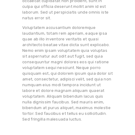
occaecat cupidatat non proident, sunt in
culpa qui officia deserunt mollit anim id est
laborum. Sed ut perspiciatis unde omnis iste
natus error sit.
Voluptatem accusantium doloremque
laudantium, totam rem aperiam, eaque ipsa
quae ab illo inventore veritatis et quasi
architecto beatae vitae dicta sunt explicabo.
Nemo enim ipsam voluptatem quia voluptas
sit aspernatur aut odit aut fugit, sed quia
consequuntur magni dolores eos qui ratione
voluptatem sequi nesciunt. Neque porro
quisquam est, qui dolorem ipsum quia dolor sit
amet, consectetur, adipisci velit, sed quia non
numquam eius modi tempora incidunt ut
labore et dolore magnam aliquam quaerat
voluptatem. Aliquam bibendum lacus quis
nulla dignissim faucibus. Sed mauris enim,
bibendum at purus aliquet, maximus molestie
tortor. Sed faucibus et tellus eu sollicitudin.
Sed fringilla malesuada luctus.