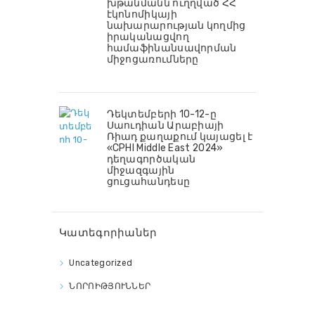
խթանմանն ուղղված ՀՀ
էկոնոմիկայի
նախարարության կողմից
իրականացվող
համաֆինանսավորման
միջոցառումները
Դեկտեմբերի 10-12-ը
Սաուդիան Արաբիայի
Ռիադ քաղաքում կայացել է
«CPHI Middle East 2024»
դեղագործական
միջազգային
ցուցահանդեսը
Կատեգորիաներ
Uncategorized
ՆՈՐՈԻԹՅՈՒՆՆԵՐ