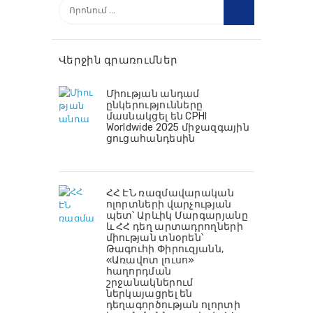
Որոնել՝
Վերջին գրառումներ
Միության անդամ
ընկերությունները
մասնակցել են CPHI
Worldwide 2025 միջազգային
ցուցահանդեսին
ՀՀ ԷՆ ռազմավարական
ոլորտների վարչության
պետ՝ Արևիկ Մարգարյանը
և ՀՀ դեղ արտադրողների
միության տնօրեն՝
Թագուհի Փիրուզյանն,
«Առավոտ լուսո»
հաղորդման
շրջանակներում
ներկայացրել են
դեղագործության ոլորտի