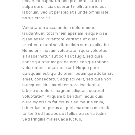
occaecat cupidatat non proident, sunt in
culpa qui officia deserunt mollit anim id est
laborum. Sed ut perspiciatis unde omnis iste
natus error sit.
Voluptatem accusantium doloremque
laudantium, totam rem aperiam, eaque ipsa
quae ab illo inventore veritatis et quasi
architecto beatae vitae dicta sunt explicabo.
Nemo enim ipsam voluptatem quia voluptas
sit aspernatur aut odit aut fugit, sed quia
consequuntur magni dolores eos qui ratione
voluptatem sequi nesciunt. Neque porro
quisquam est, qui dolorem ipsum quia dolor sit
amet, consectetur, adipisci velit, sed quia non
numquam eius modi tempora incidunt ut
labore et dolore magnam aliquam quaerat
voluptatem. Aliquam bibendum lacus quis
nulla dignissim faucibus. Sed mauris enim,
bibendum at purus aliquet, maximus molestie
tortor. Sed faucibus et tellus eu sollicitudin.
Sed fringilla malesuada luctus.