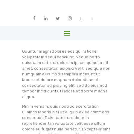
ԳԼԽԱՎՈՐ
ՄԵՐ ՄԱՍԻՆ
ARPHARMA
ԱՆԴԱՄՆԵՐ
Armenia
ԳՈՐԾԸՆԿԵՐՆԵՐ
ՆՈՐՈՒԹՅՈՒՆՆԵՐ
Quuntur magni dolores eos qui ratione
ԳՐԱԴԱՐԱՆ
voluptatem sequi nesciunt. Neque porro
quisquam est, qui dolorem ipsum quiaolor sit
ՊԱՏԿԵՐԱՍՐԱՀ
amet, consectetur, adipisci velit, sed quia non
numquam eius modi tempora incidunt ut
ԿԱՊ
labore et dolore magnam dolor sit amet,
consectetur adipisicing elit, sed do eiusmod
ՀԱՅԵՐԵՆ
tempor incididunt ut labore et dolore magna
aliqua.
Minim veniam, quis nostrud exercitation
ullamco laboris nisi ut aliquip ex ea commodo
consequat. Duis aute irure dolor in
reprehenderit in voluptate velit esse cillum
dolore eu fugiat nulla pariatur. Excepteur sint