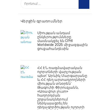
Որոնել՝
Վերջին գրառումներ
Միության անդամ
ընկերությունները
մասնակցել են CPHI
Worldwide 2025 միջազգային
ցուցահանդեսին
ՀՀ ԷՆ ռազմավարական
ոլորտների վարչության
պետ՝ Արևիկ Մարգարյանը
և ՀՀ դեղ արտադրողների
միության տնօրեն՝
Թագուհի Փիրուզյանն,
«Առավոտ լուսո»
հաղորդման
շրջանակներում
ներկայացրել են
դեղագործության ոլորտի