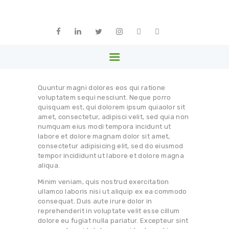
ԳԼԽԱՎՈՐ
ՄԵՐ ՄԱՍԻՆ
ARPHARMA
ԱՆԴԱՄՆԵՐ
Armenia
ԳՈՐԾԸՆԿԵՐՆԵՐ
ՆՈՐՈՒԹՅՈՒՆՆԵՐ
Quuntur magni dolores eos qui ratione
ԳՐԱԴԱՐԱՆ
voluptatem sequi nesciunt. Neque porro
quisquam est, qui dolorem ipsum quiaolor sit
ՊԱՏԿԵՐԱՍՐԱՀ
amet, consectetur, adipisci velit, sed quia non
numquam eius modi tempora incidunt ut
ԿԱՊ
labore et dolore magnam dolor sit amet,
consectetur adipisicing elit, sed do eiusmod
ՀԱՅԵՐԵՆ
tempor incididunt ut labore et dolore magna
aliqua.
Minim veniam, quis nostrud exercitation
ullamco laboris nisi ut aliquip ex ea commodo
consequat. Duis aute irure dolor in
reprehenderit in voluptate velit esse cillum
dolore eu fugiat nulla pariatur. Excepteur sint