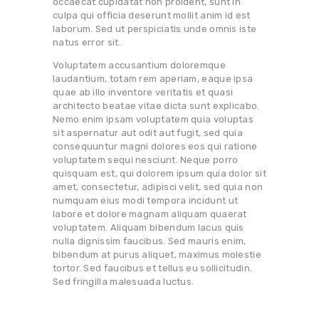
occaecat cupidatat non proident, sunt in
culpa qui officia deserunt mollit anim id est
laborum. Sed ut perspiciatis unde omnis iste
natus error sit.
Voluptatem accusantium doloremque
laudantium, totam rem aperiam, eaque ipsa
quae ab illo inventore veritatis et quasi
architecto beatae vitae dicta sunt explicabo.
Nemo enim ipsam voluptatem quia voluptas
sit aspernatur aut odit aut fugit, sed quia
consequuntur magni dolores eos qui ratione
voluptatem sequi nesciunt. Neque porro
quisquam est, qui dolorem ipsum quia dolor sit
amet, consectetur, adipisci velit, sed quia non
numquam eius modi tempora incidunt ut
labore et dolore magnam aliquam quaerat
voluptatem. Aliquam bibendum lacus quis
nulla dignissim faucibus. Sed mauris enim,
bibendum at purus aliquet, maximus molestie
tortor. Sed faucibus et tellus eu sollicitudin.
Sed fringilla malesuada luctus.