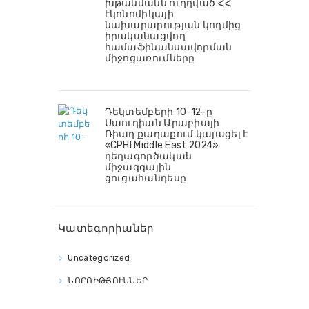
խթանմանն ուղղված ՀՀ
էկոնոմիկայի
նախարարության կողմից
իրականացվող
համաֆինանսավորման
միջոցառումները
Դեկտեմբերի 10-12-ը
Սաուդիան Արաբիայի
Ռիադ քաղաքում կայացել է
«CPHI Middle East 2024»
դեղագործական
միջազգային
ցուցահանդեսը
Կատեգորիաներ
Uncategorized
ՆՈՐՈԻԹՅՈՒՆՆԵՐ