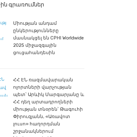
ջին գրառումներ
Միության անդամ
ընկերությունները
մասնակցել են CPHI Worldwide
2025 միջազգային
ցուցահանդեսին
ՀՀ ԷՆ ռազմավարական
ոլորտների վարչության
պետ՝ Արևիկ Մարգարյանը և
ՀՀ դեղ արտադրողների
միության տնօրեն՝ Թագուհի
Փիրուզյանն, «Առավոտ
լուսո» հաղորդման
շրջանակներում