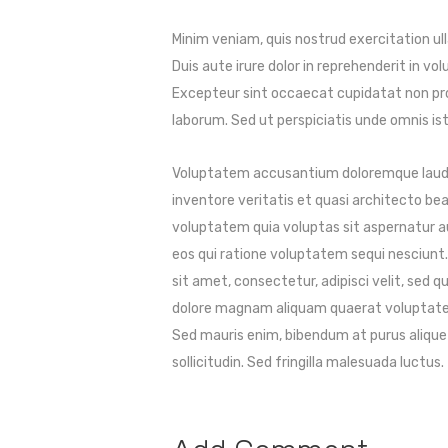
Minim veniam, quis nostrud exercitation ul
Duis aute irure dolor in reprehenderit in vol
Excepteur sint occaecat cupidatat non proid
laborum. Sed ut perspiciatis unde omnis ist
Voluptatem accusantium doloremque laudan
inventore veritatis et quasi architecto b
voluptatem quia voluptas sit aspernatur a
eos qui ratione voluptatem sequi nesciunt.
sit amet, consectetur, adipisci velit, sed
dolore magnam aliquam quaerat voluptatem
Sed mauris enim, bibendum at purus aliquet
sollicitudin. Sed fringilla malesuada luctus.