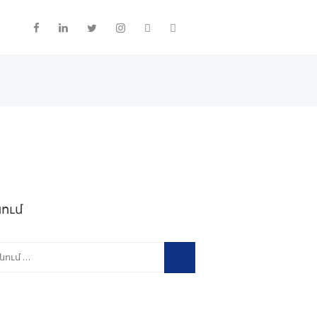
ում
լ՝