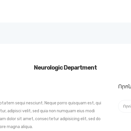
ԳԼԽԱՎՈՐ
ՄԵՐ ՄԱՍԻՆ
ARPHARMA
Armenia
ԱՆԴԱՄՆԵՐ
ԳՈՐԾԸՆԿԵՐՆԵՐ
ՆՈՐՈՒԹՅՈՒՆՆԵՐ
Neurologic Department
ԳՐԱԴԱՐԱՆ
ՊԱՏԿԵՐԱՍՐԱՀ
Որոն
ԿԱՊ
uptatem sequi nesciunt. Neque porro quisquam est, qui
Որոնե
ur, adipisci velit, sed quia non numquam eius modi
ՀԱՅԵՐԵՆ
m dolor sit amet, consectetur adipisicing elit, sed do
lore magna aliqua.