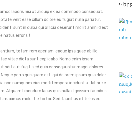
Վեր
lamco laboris nisi ut aliquip ex ea commodo consequat.
uptate velit esse cillum dolore eu fugiat nulla pariatur.
ent, sunt in culpa qui officia deserunt mollit anim id est
e natus error sit.
tium, totam rem aperiam, eaque ipsa quae ab illo
eatae vitae dicta sunt explicabo. Nemo enim ipsam
ut odit aut fugit, sed quia consequuntur magni dolores
 Neque porro quisquam est, qui dolorem ipsum quia dolor
 quia non numquam eius modi tempora incidunt ut labore et
. Aliquam bibendum lacus quis nulla dignissim faucibus.
, maximus molestie tortor. Sed faucibus et tellus eu