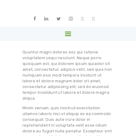
ԳԼԽԱՎՈՐ
ՄԵՐ ՄԱՍԻՆ
ARPHARMA
ԱՆԴԱՄՆԵՐ
Armenia
ԳՈՐԾԸՆԿԵՐՆԵՐ
ՆՈՐՈՒԹՅՈՒՆՆԵՐ
Quuntur magni dolores eos qui ratione
ԳՐԱԴԱՐԱՆ
voluptatem sequi nesciunt. Neque porro
quisquam est, qui dolorem ipsum quiaolor sit
ՊԱՏԿԵՐԱՍՐԱՀ
amet, consectetur, adipisci velit, sed quia non
numquam eius modi tempora incidunt ut
ԿԱՊ
labore et dolore magnam dolor sit amet,
consectetur adipisicing elit, sed do eiusmod
ՀԱՅԵՐԵՆ
tempor incididunt ut labore et dolore magna
aliqua.
Minim veniam, quis nostrud exercitation
ullamco laboris nisi ut aliquip ex ea commodo
consequat. Duis aute irure dolor in
reprehenderit in voluptate velit esse cillum
dolore eu fugiat nulla pariatur. Excepteur sint