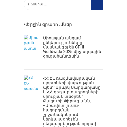
Որոնել՝
Վերջին գրառումներ
Միության անդամ
ընկերությունները
մասնակցել են CPHI
Worldwide 2025 միջազգային
ցուցահանդեսին
ՀՀ ԷՆ ռազմավարական
ոլորտների վարչության
պետ՝ Արևիկ Մարգարյանը
և ՀՀ դեղ արտադրողների
միության տնօրեն՝
Թագուհի Փիրուզյանն,
«Առավոտ լուսո»
հաղորդման
շրջանակներում
ներկայացրել են
դեղագործության ոլորտի