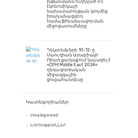
խթանմանն ուղղված ՀՀ
էկոնոմիկայի
նախարարության կողմից
իրականացվող
համաֆինանսավորման
միջոցառումները
Դեկտեմբերի 10-12-ը
Սաուդիան Արաբիայի
Ռիադ քաղաքում կայացել է
«CPHI Middle East 2024»
դեղագործական
միջազգային
ցուցահանդեսը
Կատեգորիաներ
Uncategorized
ՆՈՐՈԻԹՅՈՒՆՆԵՐ