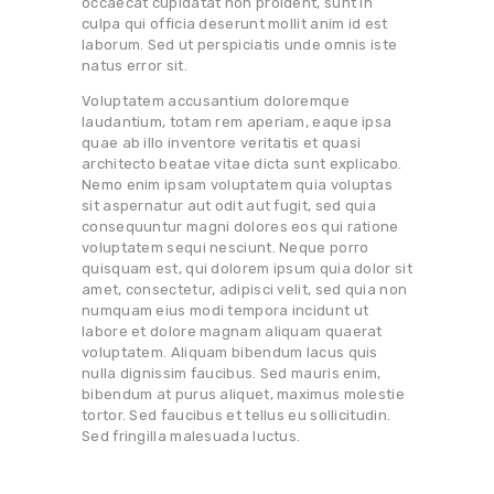
occaecat cupidatat non proident, sunt in
culpa qui officia deserunt mollit anim id est
laborum. Sed ut perspiciatis unde omnis iste
natus error sit.
Voluptatem accusantium doloremque
laudantium, totam rem aperiam, eaque ipsa
quae ab illo inventore veritatis et quasi
architecto beatae vitae dicta sunt explicabo.
Nemo enim ipsam voluptatem quia voluptas
sit aspernatur aut odit aut fugit, sed quia
consequuntur magni dolores eos qui ratione
voluptatem sequi nesciunt. Neque porro
quisquam est, qui dolorem ipsum quia dolor sit
amet, consectetur, adipisci velit, sed quia non
numquam eius modi tempora incidunt ut
labore et dolore magnam aliquam quaerat
voluptatem. Aliquam bibendum lacus quis
nulla dignissim faucibus. Sed mauris enim,
bibendum at purus aliquet, maximus molestie
tortor. Sed faucibus et tellus eu sollicitudin.
Sed fringilla malesuada luctus.