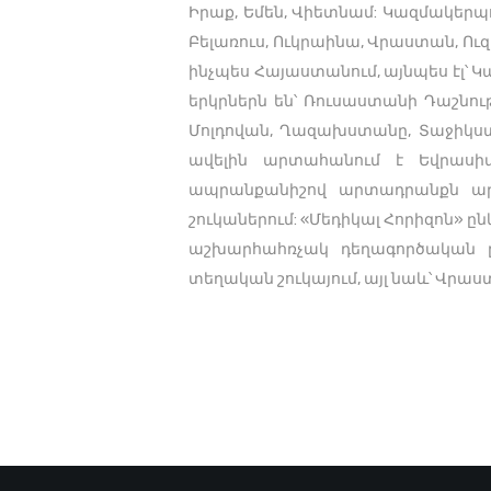
Իրաք, Եմեն, Վիետնամ: Կազմակերպ
Բելառուս, Ուկրաինա, Վրաստան, Ո
ինչպես Հայաստանում, այնպես էլ՝ 
երկրներն են՝ Ռուսաստանի Դաշնու
Մոլդովան, Ղազախստանը, Տաջիկստ
ավելին արտահանում է Եվրասիա
ապրանքանիշով արտադրանքն արդ
շուկաներում: «Մեդիկալ Հորիզոն» 
աշխարհահռչակ դեղագործական ընկ
տեղական շուկայում, այլ նաև՝ Վր