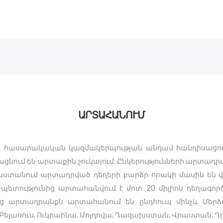
ԳԼԽԱՎՈՐ
ՄԵՐ ՄԱՍԻՆ
ARPHARMA
Armenia
ԱՆԴԱՄՆԵՐ
ԳՈՐԾԸՆԿԵՐՆԵՐ
ՆՈՐՈՒԹՅՈՒՆՆԵՐ
ԱՐՏԱՀԱՆՈՒՄ
ԳՐԱԴԱՐԱՆ
ՊԱՏԿԵՐԱՍՐԱՀ
ն» հասարակական կազմակերպության անդամ հանդիսացող
ացնում են արտաքին շուկայում: Ընկերությունների արտ
ԿԱՊ
յաստանում արտադրված դեղերի բարձր որակի մասին են 
ապետությունից արտահանվում է մոտ 20 միլիոն դեղագո
ՀԱՅԵՐԵՆ
նց արտադրանքն արտահանում են ընդհուպ մինչև Մերձա
Բելառուս, Ուկրաինա, Մոլդովա, Ղազախստան, Վրաստան, Ղ