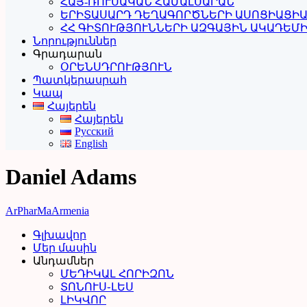
ՀԱՅ-ՌՈՒՍԱԿԱՆ ՀԱՄԱԼՍԱՐԱՆ
ԵՐԻՏԱՍԱՐԴ ԴԵՂԱԳՈՐԾՆԵՐԻ ԱՍՈՑԻԱՑԻ
ՀՀ ԳԻՏՈՒԹՅՈՒՆՆԵՐԻ ԱԶԳԱՅԻՆ ԱԿԱԴԵՄ
Նորություններ
Գրադարան
ՕՐԵՆՍԴՐՈՒԹՅՈՒՆ
Պատկերասրահ
Կապ
Հայերեն
Հայերեն
Русский
English
Daniel Adams
ArPharMa
Armenia
Գլխավոր
Մեր մասին
Անդամներ
ՄԵԴԻԿԱԼ ՀՈՐԻԶՈՆ
ՏՈՆՈՒՍ֊ԼԵՍ
ԼԻԿՎՈՐ