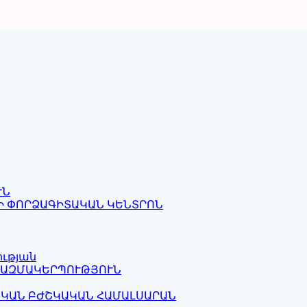
ՒՆ
Ի ՓՈՐՁԱԳԻՏԱԿԱՆ ԿԵՆՏՐՈՆ
ության
ԿԱԶՄԱԿԵՐՊՈՒԹՅՈՒՆ
ԱԿԱՆ ԲԺՇԿԱԿԱՆ ՀԱՄԱԼՍԱՐԱՆ