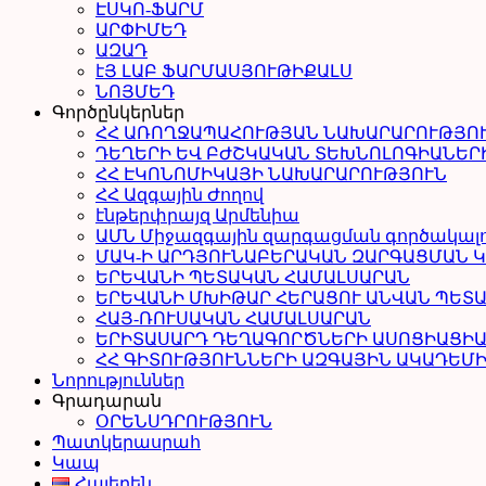
ԷՍԿՈ-ՖԱՐՄ
ԱՐՓԻՄԵԴ
ԱԶԱԴ
էՅ ԼԱԲ ՖԱՐՄԱՍՅՈՒԹԻՔԱԼՍ
ՆՈՅՄԵԴ
Գործընկերներ
ՀՀ ԱՌՈՂՋԱՊԱՀՈՒԹՅԱՆ ՆԱԽԱՐԱՐՈՒԹՅՈ
ԴԵՂԵՐԻ ԵՎ ԲԺՇԿԱԿԱՆ ՏԵԽՆՈԼՈԳԻԱՆԵՐ
ՀՀ ԷԿՈՆՈՄԻԿԱՅԻ ՆԱԽԱՐԱՐՈՒԹՅՈՒՆ
ՀՀ Ազգային Ժողով
էնթերփրայզ Արմենիա
ԱՄՆ Միջազգային զարգացման գործակալ
ՄԱԿ-Ի ԱՐԴՅՈՒՆԱԲԵՐԱԿԱՆ ԶԱՐԳԱՑՄԱՆ 
ԵՐԵՎԱՆԻ ՊԵՏԱԿԱՆ ՀԱՄԱԼՍԱՐԱՆ
ԵՐԵՎԱՆԻ ՄԽԻԹԱՐ ՀԵՐԱՑՈՒ ԱՆՎԱՆ ՊԵՏ
ՀԱՅ-ՌՈՒՍԱԿԱՆ ՀԱՄԱԼՍԱՐԱՆ
ԵՐԻՏԱՍԱՐԴ ԴԵՂԱԳՈՐԾՆԵՐԻ ԱՍՈՑԻԱՑԻ
ՀՀ ԳԻՏՈՒԹՅՈՒՆՆԵՐԻ ԱԶԳԱՅԻՆ ԱԿԱԴԵՄ
Նորություններ
Գրադարան
ՕՐԵՆՍԴՐՈՒԹՅՈՒՆ
Պատկերասրահ
Կապ
Հայերեն