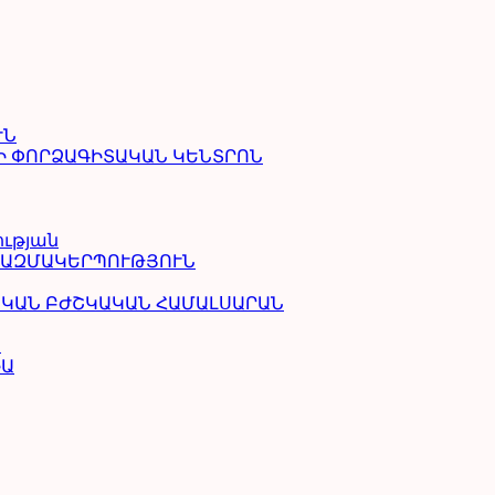
ՒՆ
Ի ՓՈՐՁԱԳԻՏԱԿԱՆ ԿԵՆՏՐՈՆ
ության
ԿԱԶՄԱԿԵՐՊՈՒԹՅՈՒՆ
ԱԿԱՆ ԲԺՇԿԱԿԱՆ ՀԱՄԱԼՍԱՐԱՆ
Ա
ԻԱ