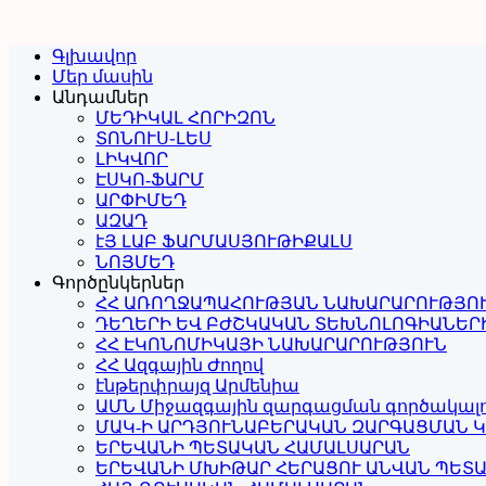
Գլխավոր
Մեր մասին
Անդամներ
ՄԵԴԻԿԱԼ ՀՈՐԻԶՈՆ
ՏՈՆՈՒՍ֊ԼԵՍ
ԼԻԿՎՈՐ
ԷՍԿՈ-ՖԱՐՄ
ԱՐՓԻՄԵԴ
ԱԶԱԴ
էՅ ԼԱԲ ՖԱՐՄԱՍՅՈՒԹԻՔԱԼՍ
ՆՈՅՄԵԴ
Գործընկերներ
ՀՀ ԱՌՈՂՋԱՊԱՀՈՒԹՅԱՆ ՆԱԽԱՐԱՐՈՒԹՅՈ
ԴԵՂԵՐԻ ԵՎ ԲԺՇԿԱԿԱՆ ՏԵԽՆՈԼՈԳԻԱՆԵՐ
ՀՀ ԷԿՈՆՈՄԻԿԱՅԻ ՆԱԽԱՐԱՐՈՒԹՅՈՒՆ
ՀՀ Ազգային Ժողով
էնթերփրայզ Արմենիա
ԱՄՆ Միջազգային զարգացման գործակալ
ՄԱԿ-Ի ԱՐԴՅՈՒՆԱԲԵՐԱԿԱՆ ԶԱՐԳԱՑՄԱՆ 
ԵՐԵՎԱՆԻ ՊԵՏԱԿԱՆ ՀԱՄԱԼՍԱՐԱՆ
ԵՐԵՎԱՆԻ ՄԽԻԹԱՐ ՀԵՐԱՑՈՒ ԱՆՎԱՆ ՊԵՏ