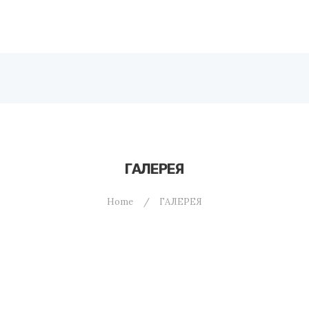
ГЛАВНАЯ
О НАС
ARPHARMA
Armenia
ЧЛЕНЫ
ПАРТНЕРЫ
НОВОСТИ
ГАЛЕРЕЯ
БИБЛИОТЕКА
ГАЛЕРЕЯ
Home
ГАЛЕРЕЯ
ОБРАТНАЯ СВЯЗЬ
РУССКИЙ