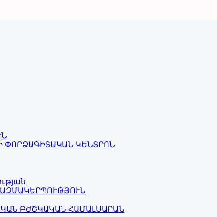
ՒՆ
Ի ՓՈՐՁԱԳԻՏԱԿԱՆ ԿԵՆՏՐՈՆ
ության
ԿԱԶՄԱԿԵՐՊՈՒԹՅՈՒՆ
ԱԿԱՆ ԲԺՇԿԱԿԱՆ ՀԱՄԱԼՍԱՐԱՆ