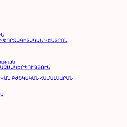
ՒՆ
Ի ՓՈՐՁԱԳԻՏԱԿԱՆ ԿԵՆՏՐՈՆ
ության
ԿԱԶՄԱԿԵՐՊՈՒԹՅՈՒՆ
ԱԿԱՆ ԲԺՇԿԱԿԱՆ ՀԱՄԱԼՍԱՐԱՆ
Ա
ԻԱ