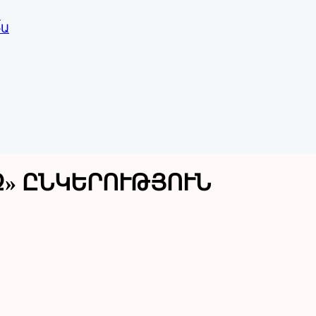
Ա
ԻԱ
» ԸՆԿԵՐՈՒԹՅՈՒՆ