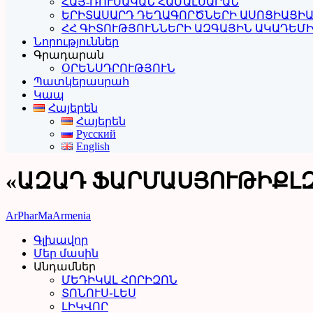
ՀԱՅ-ՌՈՒՍԱԿԱՆ ՀԱՄԱԼՍԱՐԱՆ
ԵՐԻՏԱՍԱՐԴ ԴԵՂԱԳՈՐԾՆԵՐԻ ԱՍՈՑԻԱՑԻ
ՀՀ ԳԻՏՈՒԹՅՈՒՆՆԵՐԻ ԱԶԳԱՅԻՆ ԱԿԱԴԵՄ
Նորություններ
Գրադարան
ՕՐԵՆՍԴՐՈՒԹՅՈՒՆ
Պատկերասրահ
Կապ
Հայերեն
Հայերեն
Русский
English
«ԱԶԱԴ ՖԱՐՄԱՍՅՈՒԹԻՔԼԶ
ArPharMa
Armenia
Գլխավոր
Մեր մասին
Անդամներ
ՄԵԴԻԿԱԼ ՀՈՐԻԶՈՆ
ՏՈՆՈՒՍ֊ԼԵՍ
ԼԻԿՎՈՐ