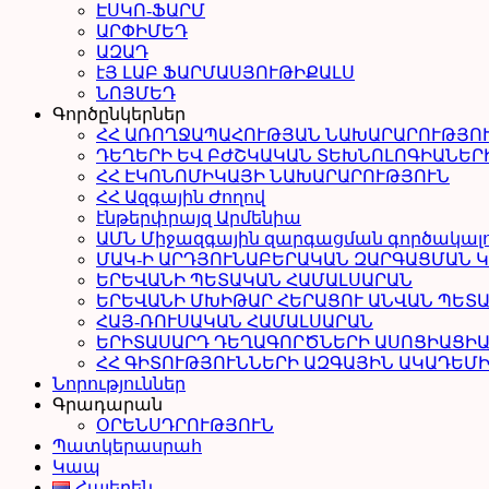
ԷՍԿՈ-ՖԱՐՄ
ԱՐՓԻՄԵԴ
ԱԶԱԴ
էՅ ԼԱԲ ՖԱՐՄԱՍՅՈՒԹԻՔԱԼՍ
ՆՈՅՄԵԴ
Գործընկերներ
ՀՀ ԱՌՈՂՋԱՊԱՀՈՒԹՅԱՆ ՆԱԽԱՐԱՐՈՒԹՅՈ
ԴԵՂԵՐԻ ԵՎ ԲԺՇԿԱԿԱՆ ՏԵԽՆՈԼՈԳԻԱՆԵՐ
ՀՀ ԷԿՈՆՈՄԻԿԱՅԻ ՆԱԽԱՐԱՐՈՒԹՅՈՒՆ
ՀՀ Ազգային Ժողով
էնթերփրայզ Արմենիա
ԱՄՆ Միջազգային զարգացման գործակալ
ՄԱԿ-Ի ԱՐԴՅՈՒՆԱԲԵՐԱԿԱՆ ԶԱՐԳԱՑՄԱՆ 
ԵՐԵՎԱՆԻ ՊԵՏԱԿԱՆ ՀԱՄԱԼՍԱՐԱՆ
ԵՐԵՎԱՆԻ ՄԽԻԹԱՐ ՀԵՐԱՑՈՒ ԱՆՎԱՆ ՊԵՏ
ՀԱՅ-ՌՈՒՍԱԿԱՆ ՀԱՄԱԼՍԱՐԱՆ
ԵՐԻՏԱՍԱՐԴ ԴԵՂԱԳՈՐԾՆԵՐԻ ԱՍՈՑԻԱՑԻ
ՀՀ ԳԻՏՈՒԹՅՈՒՆՆԵՐԻ ԱԶԳԱՅԻՆ ԱԿԱԴԵՄ
Նորություններ
Գրադարան
ՕՐԵՆՍԴՐՈՒԹՅՈՒՆ
Պատկերասրահ
Կապ
Հայերեն