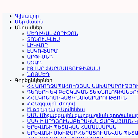
Գլխավոր
Մեր մասին
Անդամներ
ՄԵԴԻԿԱԼ ՀՈՐԻԶՈՆ
ՏՈՆՈՒՍ֊ԼԵՍ
ԼԻԿՎՈՐ
ԷՍԿՈ-ՖԱՐՄ
ԱՐՓԻՄԵԴ
ԱԶԱԴ
էՅ ԼԱԲ ՖԱՐՄԱՍՅՈՒԹԻՔԱԼՍ
ՆՈՅՄԵԴ
Գործընկերներ
ՀՀ ԱՌՈՂՋԱՊԱՀՈՒԹՅԱՆ ՆԱԽԱՐԱՐՈՒԹՅՈ
ԴԵՂԵՐԻ ԵՎ ԲԺՇԿԱԿԱՆ ՏԵԽՆՈԼՈԳԻԱՆԵՐ
ՀՀ ԷԿՈՆՈՄԻԿԱՅԻ ՆԱԽԱՐԱՐՈՒԹՅՈՒՆ
ՀՀ Ազգային Ժողով
էնթերփրայզ Արմենիա
ԱՄՆ Միջազգային զարգացման գործակալ
ՄԱԿ-Ի ԱՐԴՅՈՒՆԱԲԵՐԱԿԱՆ ԶԱՐԳԱՑՄԱՆ 
ԵՐԵՎԱՆԻ ՊԵՏԱԿԱՆ ՀԱՄԱԼՍԱՐԱՆ
ԵՐԵՎԱՆԻ ՄԽԻԹԱՐ ՀԵՐԱՑՈՒ ԱՆՎԱՆ ՊԵՏ